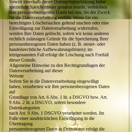
Soweit innerhalb dieser Datenschutzerklärung keine
speziellere Speicherdauer genannt wurde, verbleiben
Ihre personenbezogenen Daten bei uns, bis der Zweck
für die Datenverarbeitung entfällt. Wenn Sie ein
berechtigtes Löschersuchen geltend machen oder eine
Einwilligung zur Datenverarbeitung widerrufen,
werden Ihre Daten gelöscht, sofern wir keine anderen
rechtlich zulässigen Gründe für die Speicherung Ihrer
personenbezogenen Daten haben (z. B. steuer- oder
handelsrechtliche Aufbewahrungsfristen); im
letztgenannten Fall erfolgt die Löschung nach Fortfall
dieser Gründe.
Allgemeine Hinweise zu den Rechtsgrundlagen der
Datenverarbeitung auf dieser
Website
Sofern Sie in die Datenverarbeitung eingewilligt
haben, verarbeiten wir Ihre personenbezogenen Daten
auf
Grundlage von Art. 6 Abs. 1 lit. a DSGVO bzw. Art.
9 Abs. 2 lit. a DSGVO, sofern besondere
Datenkategorien
nach Art. 9 Abs. 1 DSGVO verarbeitet werden. Im
Falle einer ausdrücklichen Einwilligung in die
Übertragung
personenbezogener Daten in Drittstaaten erfolgt die