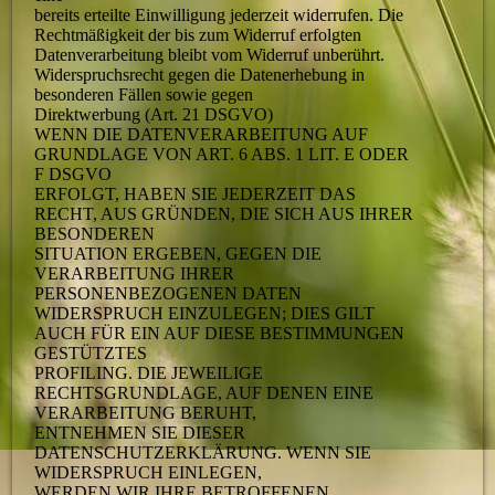
bereits erteilte Einwilligung jederzeit widerrufen. Die
Rechtmäßigkeit der bis zum Widerruf erfolgten
Datenverarbeitung bleibt vom Widerruf unberührt.
Widerspruchsrecht gegen die Datenerhebung in
besonderen Fällen sowie gegen
Direktwerbung (Art. 21 DSGVO)
WENN DIE DATENVERARBEITUNG AUF
GRUNDLAGE VON ART. 6 ABS. 1 LIT. E ODER
F DSGVO
ERFOLGT, HABEN SIE JEDERZEIT DAS
RECHT, AUS GRÜNDEN, DIE SICH AUS IHRER
BESONDEREN
SITUATION ERGEBEN, GEGEN DIE
VERARBEITUNG IHRER
PERSONENBEZOGENEN DATEN
WIDERSPRUCH EINZULEGEN; DIES GILT
AUCH FÜR EIN AUF DIESE BESTIMMUNGEN
GESTÜTZTES
PROFILING. DIE JEWEILIGE
RECHTSGRUNDLAGE, AUF DENEN EINE
VERARBEITUNG BERUHT,
ENTNEHMEN SIE DIESER
DATENSCHUTZERKLÄRUNG. WENN SIE
WIDERSPRUCH EINLEGEN,
WERDEN WIR IHRE BETROFFENEN