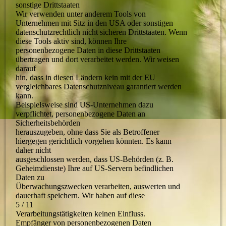
sonstige Drittstaaten
Wir verwenden unter anderem Tools von
Unternehmen mit Sitz in den USA oder sonstigen
datenschutzrechtlich nicht sicheren Drittstaaten. Wenn
diese Tools aktiv sind, können Ihre
personenbezogene Daten in diese Drittstaaten
übertragen und dort verarbeitet werden. Wir weisen
darauf
hin, dass in diesen Ländern kein mit der EU
vergleichbares Datenschutzniveau garantiert werden
kann.
Beispielsweise sind US-Unternehmen dazu
verpflichtet, personenbezogene Daten an
Sicherheitsbehörden
herauszugeben, ohne dass Sie als Betroffener
hiergegen gerichtlich vorgehen könnten. Es kann
daher nicht
ausgeschlossen werden, dass US-Behörden (z. B.
Geheimdienste) Ihre auf US-Servern befindlichen
Daten zu
Überwachungszwecken verarbeiten, auswerten und
dauerhaft speichern. Wir haben auf diese
5 / 11
Verarbeitungstätigkeiten keinen Einfluss.
Empfänger von personenbezogenen Daten