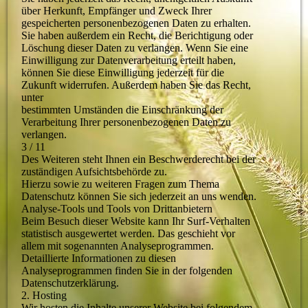
über Herkunft, Empfänger und Zweck Ihrer
gespeicherten personenbezogenen Daten zu erhalten.
Sie haben außerdem ein Recht, die Berichtigung oder
Löschung dieser Daten zu verlangen. Wenn Sie eine
Einwilligung zur Datenverarbeitung erteilt haben,
können Sie diese Einwilligung jederzeit für die
Zukunft widerrufen. Außerdem haben Sie das Recht,
unter
bestimmten Umständen die Einschränkung der
Verarbeitung Ihrer personenbezogenen Daten zu
verlangen.
3 / 11
Des Weiteren steht Ihnen ein Beschwerderecht bei der
zuständigen Aufsichtsbehörde zu.
Hierzu sowie zu weiteren Fragen zum Thema
Datenschutz können Sie sich jederzeit an uns wenden.
Analyse-Tools und Tools von Drittanbietern
Beim Besuch dieser Website kann Ihr Surf-Verhalten
statistisch ausgewertet werden. Das geschieht vor
allem mit sogenannten Analyseprogrammen.
Detaillierte Informationen zu diesen
Analyseprogrammen finden Sie in der folgenden
Datenschutzerklärung.
2. Hosting
Wir hosten die Inhalte unserer Website bei folgendem