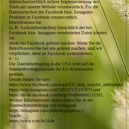
datenschutzrechtlich sichere Implementierung des
Tools auf unserer Website verantwortlich. Für die
Datensicherheit der Facebook bzw. Instagram-
Produkte ist Facebook verantwortlich.
Betroffenenrechte
(z. B. Auskunftsersuchen) hinsichtlich der bei
Facebook bzw. Instagram verarbeiteten Daten können
Sie
direkt bei Facebook geltend machen. Wenn Sie die
Betroffenenrechte bei uns geltend machen, sind wir
verpflichtet, diese an Facebook weiterzuleiten.
9 / 11
Die Datenübertragung in die USA wird auf die
Standardvertragsklauseln der EU-Kommission
gestützt.
Details finden Sie hier:
https://www.facebook.com/legal/EU_data_transfer_addendum,
https://help.instagram.com/519522125107875 und
https://de-de.facebook.com/help/566994660333381.
Weitere Informationen hierzu finden Sie in der
Datenschutzerklärung von Instagram:
https://instagram.com/about/legal/privacy/.
Quelle:
https://www.e-recht24.de