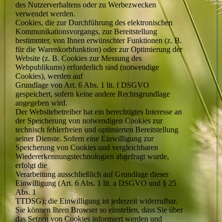
des Nutzerverhaltens oder zu Werbezwecken
verwendet werden.
Cookies, die zur Durchführung des elektronischen
Kommunikationsvorgangs, zur Bereitstellung
bestimmter, von Ihnen erwünschter Funktionen (z. B.
für die Warenkorbfunktion) oder zur Optimierung der
Website (z. B. Cookies zur Messung des
Webpublikums) erforderlich sind (notwendige
Cookies), werden auf
Grundlage von Art. 6 Abs. 1 lit. f DSGVO
gespeichert, sofern keine andere Rechtsgrundlage
angegeben wird.
Der Websitebetreiber hat ein berechtigtes Interesse an
der Speicherung von notwendigen Cookies zur
technisch fehlerfreien und optimierten Bereitstellung
seiner Dienste. Sofern eine Einwilligung zur
Speicherung von Cookies und vergleichbaren
Wiedererkennungstechnologien abgefragt wurde,
erfolgt die
Verarbeitung ausschließlich auf Grundlage dieser
Einwilligung (Art. 6 Abs. 1 lit. a DSGVO und § 25
Abs. 1
TTDSG); die Einwilligung ist jederzeit widerrufbar.
Sie können Ihren Browser so einstellen, dass Sie über
das Setzen von Cookies informiert werden und