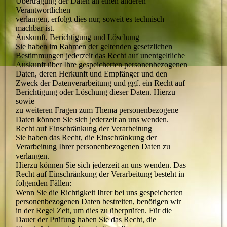
Übertragung der Daten an einen anderen
Verantwortlichen
verlangen, erfolgt dies nur, soweit es technisch
machbar ist.
Auskunft, Berichtigung und Löschung
Sie haben im Rahmen der geltenden gesetzlichen
Bestimmungen jederzeit das Recht auf unentgeltliche
Auskunft über Ihre gespeicherten personenbezogenen
Daten, deren Herkunft und Empfänger und den
Zweck der Datenverarbeitung und ggf. ein Recht auf
Berichtigung oder Löschung dieser Daten. Hierzu
sowie
zu weiteren Fragen zum Thema personenbezogene
Daten können Sie sich jederzeit an uns wenden.
Recht auf Einschränkung der Verarbeitung
Sie haben das Recht, die Einschränkung der
Verarbeitung Ihrer personenbezogenen Daten zu
verlangen.
Hierzu können Sie sich jederzeit an uns wenden. Das
Recht auf Einschränkung der Verarbeitung besteht in
folgenden Fällen:
Wenn Sie die Richtigkeit Ihrer bei uns gespeicherten
personenbezogenen Daten bestreiten, benötigen wir
in der Regel Zeit, um dies zu überprüfen. Für die
Dauer der Prüfung haben Sie das Recht, die