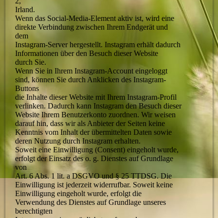
2,
Irland.
Wenn das Social-Media-Element aktiv ist, wird eine
direkte Verbindung zwischen Ihrem Endgerät und
dem
Instagram-Server hergestellt. Instagram erhält dadurch
Informationen über den Besuch dieser Website
durch Sie.
Wenn Sie in Ihrem Instagram-Account eingeloggt
sind, können Sie durch Anklicken des Instagram-
Buttons
die Inhalte dieser Website mit Ihrem Instagram-Profil
verlinken. Dadurch kann Instagram den Besuch dieser
Website Ihrem Benutzerkonto zuordnen. Wir weisen
darauf hin, dass wir als Anbieter der Seiten keine
Kenntnis vom Inhalt der übermittelten Daten sowie
deren Nutzung durch Instagram erhalten.
Soweit eine Einwilligung (Consent) eingeholt wurde,
erfolgt der Einsatz des o. g. Dienstes auf Grundlage
von
Art. 6 Abs. 1 lit. a DSGVO und § 25 TTDSG. Die
Einwilligung ist jederzeit widerrufbar. Soweit keine
Einwilligung eingeholt wurde, erfolgt die
Verwendung des Dienstes auf Grundlage unseres
berechtigten