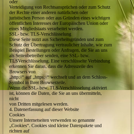
oder
Verteidigung von Rechtsansprüchen oder zum Schutz
der Rechte einer anderen natürlichen oder
juristischen Person oder aus Gründen eines wichtigen
öffentlichen Interesses der Europäischen Union oder
eines Mitgliedstaats verarbeitet werden.
SSL- bzw. TLS-Verschlüsselung
Diese Seite nutzt aus Sicherheitsgründen und zum
Schutz der Übertragung vertraulicher Inhalte, wie zum
Beispiel Bestellungen oder Anfragen, die Sie an uns
als Seitenbetreiber senden, eine SSL- bzw.
TLSVerschlüsselung. Eine verschlüsselte Verbindung
erkennen Sie daran, dass die Adresszeile des
Browsers von
„http://“ auf „https://“ wechselt und an dem Schloss-
Symbol in Ihrer Browserzeile.
Wenn die SSL- bzw. TLS-Verschlüsselung aktiviert
ist, können die Daten, die Sie an uns übermitteln,
nicht
von Dritten mitgelesen werden.
4. Datenerfassung auf dieser Website
Cookies
Unsere Internetseiten verwenden so genannte
„Cookies“. Cookies sind kleine Datenpakete und
richten auf