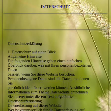
DATENSCHUTZ
Datenschutzerklärung
1. Datenschutz auf einen Blick
Allgemeine Hinweise
Die folgenden Hinweise geben einen einfachen
Überblick darüber, was mit Ihren personenbezogenen
Daten
passiert, wenn Sie diese Website besuchen.
Personenbezogene Daten sind alle Daten, mit denen
Sie
persönlich identifiziert werden können. Ausführliche
Informationen zum Thema Datenschutz entnehmen
Sie unserer unter diesem Text aufgeführten
Datenschutzerklärung.
Datenerfassung auf dieser Website
Wer ist verantwortlich für die Datenerfassung auf