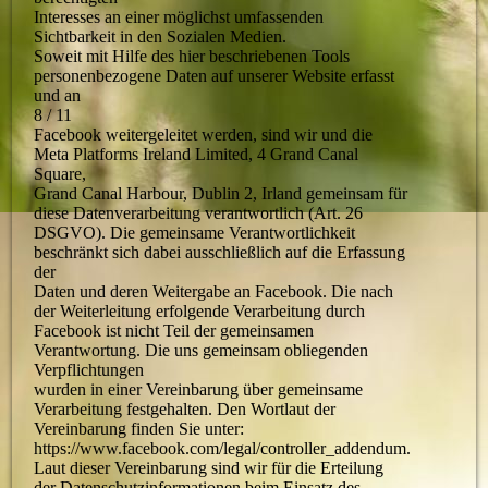
Interesses an einer möglichst umfassenden
Sichtbarkeit in den Sozialen Medien.
Soweit mit Hilfe des hier beschriebenen Tools
personenbezogene Daten auf unserer Website erfasst
und an
8 / 11
Facebook weitergeleitet werden, sind wir und die
Meta Platforms Ireland Limited, 4 Grand Canal
Square,
Grand Canal Harbour, Dublin 2, Irland gemeinsam für
diese Datenverarbeitung verantwortlich (Art. 26
DSGVO). Die gemeinsame Verantwortlichkeit
beschränkt sich dabei ausschließlich auf die Erfassung
der
Daten und deren Weitergabe an Facebook. Die nach
der Weiterleitung erfolgende Verarbeitung durch
Facebook ist nicht Teil der gemeinsamen
Verantwortung. Die uns gemeinsam obliegenden
Verpflichtungen
wurden in einer Vereinbarung über gemeinsame
Verarbeitung festgehalten. Den Wortlaut der
Vereinbarung finden Sie unter:
https://www.facebook.com/legal/controller_addendum.
Laut dieser Vereinbarung sind wir für die Erteilung
der Datenschutzinformationen beim Einsatz des