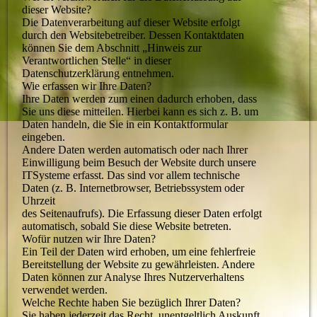
dieser Website?
Die Datenverarbeitung auf dieser Website erfolgt
durch den Websitebetreiber. Dessen Kontaktdaten
können Sie dem Abschnitt „Hinweis zur
Verantwortlichen Stelle“ in dieser
Datenschutzerklärung entnehmen.
Wie erfassen wir Ihre Daten?
Ihre Daten werden zum einen dadurch erhoben, dass
Sie uns diese mitteilen. Hierbei kann es sich z. B. um
Daten handeln, die Sie in ein Kontaktformular
eingeben.
Andere Daten werden automatisch oder nach Ihrer
Einwilligung beim Besuch der Website durch unsere
ITSysteme erfasst. Das sind vor allem technische
Daten (z. B. Internetbrowser, Betriebssystem oder
Uhrzeit
des Seitenaufrufs). Die Erfassung dieser Daten erfolgt
automatisch, sobald Sie diese Website betreten.
Wofür nutzen wir Ihre Daten?
Ein Teil der Daten wird erhoben, um eine fehlerfreie
Bereitstellung der Website zu gewährleisten. Andere
Daten können zur Analyse Ihres Nutzerverhaltens
verwendet werden.
Welche Rechte haben Sie bezüglich Ihrer Daten?
Sie haben jederzeit das Recht, unentgeltlich Auskunft