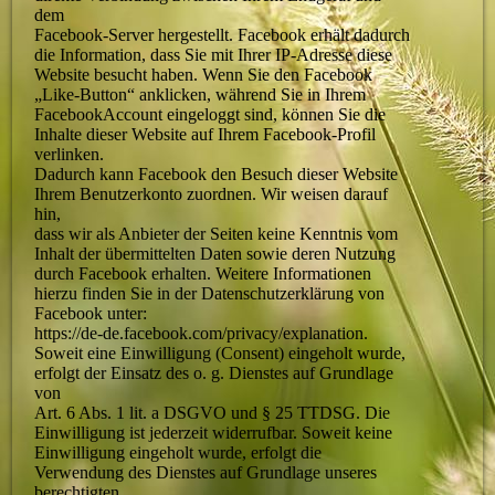
dem
Facebook-Server hergestellt. Facebook erhält dadurch
die Information, dass Sie mit Ihrer IP-Adresse diese
Website besucht haben. Wenn Sie den Facebook
„Like-Button“ anklicken, während Sie in Ihrem
FacebookAccount eingeloggt sind, können Sie die
Inhalte dieser Website auf Ihrem Facebook-Profil
verlinken.
Dadurch kann Facebook den Besuch dieser Website
Ihrem Benutzerkonto zuordnen. Wir weisen darauf
hin,
dass wir als Anbieter der Seiten keine Kenntnis vom
Inhalt der übermittelten Daten sowie deren Nutzung
durch Facebook erhalten. Weitere Informationen
hierzu finden Sie in der Datenschutzerklärung von
Facebook unter:
https://de-de.facebook.com/privacy/explanation.
Soweit eine Einwilligung (Consent) eingeholt wurde,
erfolgt der Einsatz des o. g. Dienstes auf Grundlage
von
Art. 6 Abs. 1 lit. a DSGVO und § 25 TTDSG. Die
Einwilligung ist jederzeit widerrufbar. Soweit keine
Einwilligung eingeholt wurde, erfolgt die
Verwendung des Dienstes auf Grundlage unseres
berechtigten