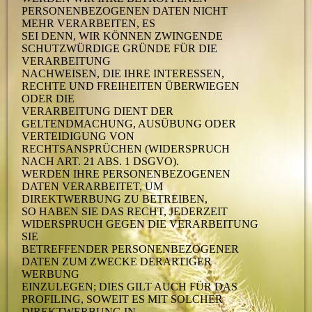
PERSONENBEZOGENEN DATEN NICHT
MEHR VERARBEITEN, ES
SEI DENN, WIR KÖNNEN ZWINGENDE
SCHUTZWÜRDIGE GRÜNDE FÜR DIE
VERARBEITUNG
NACHWEISEN, DIE IHRE INTERESSEN,
RECHTE UND FREIHEITEN ÜBERWIEGEN
ODER DIE
VERARBEITUNG DIENT DER
GELTENDMACHUNG, AUSÜBUNG ODER
VERTEIDIGUNG VON
RECHTSANSPRÜCHEN (WIDERSPRUCH
NACH ART. 21 ABS. 1 DSGVO).
WERDEN IHRE PERSONENBEZOGENEN
DATEN VERARBEITET, UM
DIREKTWERBUNG ZU BETREIBEN,
SO HABEN SIE DAS RECHT, JEDERZEIT
WIDERSPRUCH GEGEN DIE VERARBEITUNG
SIE
BETREFFENDER PERSONENBEZOGENER
DATEN ZUM ZWECKE DERARTIGER
WERBUNG
EINZULEGEN; DIES GILT AUCH FÜR DAS
PROFILING, SOWEIT ES MIT SOLCHER
DIREKTWERBUNG IN