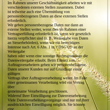
Im Rahmen unserer Geschäftstätigkeit arbeiten wir mit
verschiedenen externen Stellen zusammen. Dabei
ist teilweise auch eine Übermittlung von
personenbezogenen Daten an diese externen Stellen
erforderlich.
Wir geben personenbezogene Daten nur dann an
externe Stellen weiter, wenn dies im Rahmen einer
Vertragserfüllung erforderlich ist, wenn wir gesetzlich
hierzu verpflichtet sind (z. B. Weitergabe von Daten
an Steuerbehörden), wenn wir ein berechtigtes
Interesse nach Art. 6 Abs. 1 lit. f DSGVO an der
Weitergabe
haben oder wenn eine sonstige Rechtsgrundlage die
Datenweitergabe erlaubt. Beim Einsatz von
Auftragsverarbeitern geben wir personenbezogene
Daten unserer Kunden nur auf Grundlage eines
gültigen
Vertrags über Auftragsverarbeitung weiter. Im Falle
einer gemeinsamen Verarbeitung wird ein Vertrag
über
gemeinsame Verarbeitung geschlossen.
Widerruf Ihrer Einwilligung zur Datenverarbeitung
Viele Datenverarbeitungsvorgänge sind nur mit Ihrer
ausdrücklichen Einwilligung möglich. Sie können
eine