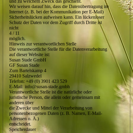
und zu welchem Zweck das geschieht.
Wir weisen darauf hin, dass die Datenübertragung im
Internet (z. B. bei der Kommunikation per E-Mail)
Sicherheitslücken aufweisen kann. Ein lückenloser
Schutz der Daten vor dem Zugriff durch Dritte ist
nicht
4 / 11
möglich.
Hinweis zur verantwortlichen Stelle
Die verantwortliche Stelle für die Datenverarbeitung
auf dieser Website ist:
Susan Stade GmbH
GF Susan Stade
Zum Bartelskamp 4
29410 Salzwedel
Telefon: +49 (0) 3901 423 529
E-Mail: info@susan-stade.gmbh
Verantwortliche Stelle ist die natürliche oder
juristische Person, die allein oder gemeinsam mit
anderen über
die Zwecke und Mittel der Verarbeitung von
personenbezogenen Daten (z. B. Namen, E-Mail-
Adressen o. Ä.)
entscheidet.
Speicherdauer