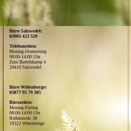
Büro Salzwedel:
03901 423 529
Telefonzeiten:
Montag-Donnerstag
08:00-14:00 Uhr
Zum Bartelskamp 4
29410 Salzwedel
Büro Wittenberge:
03877 95 79 385
Bürozeiten:
Montag-Freitag
08:00-14:00 Uhr
Rathaussstr. 38
19322 Wittenberge