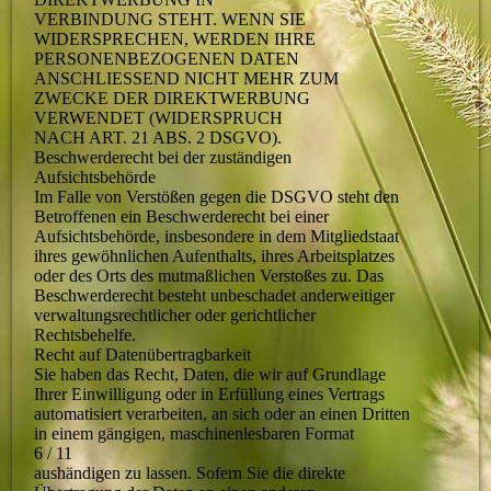
VERBINDUNG STEHT. WENN SIE
WIDERSPRECHEN, WERDEN IHRE
PERSONENBEZOGENEN DATEN
ANSCHLIESSEND NICHT MEHR ZUM
ZWECKE DER DIREKTWERBUNG
VERWENDET (WIDERSPRUCH
NACH ART. 21 ABS. 2 DSGVO).
Beschwerderecht bei der zuständigen
Aufsichtsbehörde
Im Falle von Verstößen gegen die DSGVO steht den
Betroffenen ein Beschwerderecht bei einer
Aufsichtsbehörde, insbesondere in dem Mitgliedstaat
ihres gewöhnlichen Aufenthalts, ihres Arbeitsplatzes
oder des Orts des mutmaßlichen Verstoßes zu. Das
Beschwerderecht besteht unbeschadet anderweitiger
verwaltungsrechtlicher oder gerichtlicher
Rechtsbehelfe.
Recht auf Datenübertragbarkeit
Sie haben das Recht, Daten, die wir auf Grundlage
Ihrer Einwilligung oder in Erfüllung eines Vertrags
automatisiert verarbeiten, an sich oder an einen Dritten
in einem gängigen, maschinenlesbaren Format
6 / 11
aushändigen zu lassen. Sofern Sie die direkte