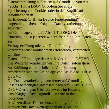
Datenverarbeitung außerdem auf Grundlage von Art.
49 Abs. 1 lit. a DSGVO. Sofern Sie in die
Speicherung von Cookies oder in den Zugriff auf
Informationen in
Ihr Endgerät (z. B. via Device-Fingerprinting)
eingewilligt haben, erfolgt die Datenverarbeitung
zusätzlich
auf Grundlage von § 25 Abs. 1 TTDSG. Die
Einwilligung ist jederzeit widerrufbar. Sind Ihre Daten
zur
Vertragserfüllung oder zur Durchführung
vorvertraglicher Maßnahmen erforderlich, verarbeiten
wir Ihre
Daten auf Grundlage des Art. 6 Abs. 1 lit. b DSGVO.
Des Weiteren verarbeiten wir Ihre Daten, sofern diese
zur Erfüllung einer rechtlichen Verpflichtung
erforderlich sind auf Grundlage von Art. 6 Abs. 1 lit. c
DSGVO.
Die Datenverarbeitung kann ferner auf Grundlage
unseres berechtigten Interesses nach Art. 6 Abs. 1 lit. f
DSGVO erfolgen. Über die jeweils im Einzelfall
einschlägigen Rechtsgrundlagen wird in den
folgenden
Absätzen dieser Datenschutzerklärung informiert.
Hinweis zur Datenweitergabe in die USA und