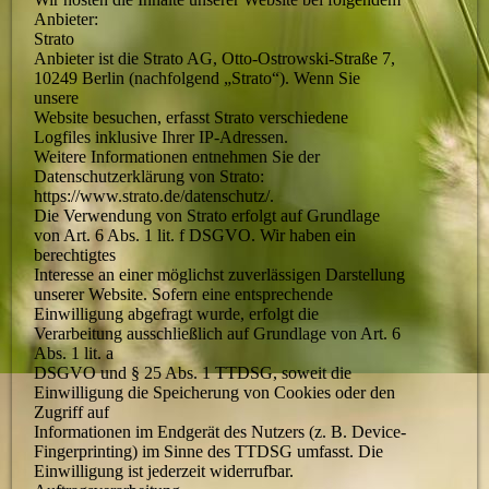
Anbieter:
Strato
Anbieter ist die Strato AG, Otto-Ostrowski-Straße 7,
10249 Berlin (nachfolgend „Strato“). Wenn Sie
unsere
Website besuchen, erfasst Strato verschiedene
Logfiles inklusive Ihrer IP-Adressen.
Weitere Informationen entnehmen Sie der
Datenschutzerklärung von Strato:
https://www.strato.de/datenschutz/.
Die Verwendung von Strato erfolgt auf Grundlage
von Art. 6 Abs. 1 lit. f DSGVO. Wir haben ein
berechtigtes
Interesse an einer möglichst zuverlässigen Darstellung
unserer Website. Sofern eine entsprechende
Einwilligung abgefragt wurde, erfolgt die
Verarbeitung ausschließlich auf Grundlage von Art. 6
Abs. 1 lit. a
DSGVO und § 25 Abs. 1 TTDSG, soweit die
Einwilligung die Speicherung von Cookies oder den
Zugriff auf
Informationen im Endgerät des Nutzers (z. B. Device-
Fingerprinting) im Sinne des TTDSG umfasst. Die
Einwilligung ist jederzeit widerrufbar.