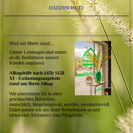
DATENSCHUTZ
Weil wir Mehr sind...
Unsere Leistungen sind immer
an die Bedürfnisse unserer
Kunden angepasst.
Alltagshilfe nach §45b SGB
XI - Entlastungsangebote
rund um Ihren Alltag
Wir unterstützen Sie in allen
gewünschten Bereichen,
menschlich, hingebungsvoll, wertfrei, verständnisvoll.
Dabei passen wir uns Ihren Bedürfnissen an und
bieten eine Alternative zum Pflegeheim.