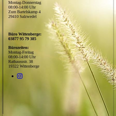
Montag-Donnerstag
08:00-14:00 Uhr
Zum Bartelskamp 4
29410 Salzwedel
Büro Wittenberge:
03877 95 79 385
Bürozeiten:
Montag-Freitag
08:00-14:00 Uhr
Rathaussstr. 38
19322 Wittenberge