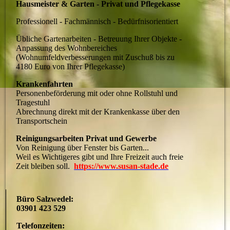
Hausmeister & Garten - Privat und Pflegekasse
Professionell - Fachmännisch - Bedürfnisorientiert
Übliche Gartenarbeiten - Betreuung Ihrer Objekte -
Anpassung des Wohnbereiches
(Wohnumfeldverbesserungen mit Zuschuß bis zu
4180 Euro von Ihrer Pflegekasse)
Krankenfahrten
Personenbeförderung mit oder ohne Rollstuhl und
Tragestuhl
Abrechnung direkt mit der Krankenkasse über den
Transportschein
Reinigungsarbeiten Privat und Gewerbe
Von Reinigung über Fenster bis Garten...
Weil es Wichtigeres gibt und Ihre Freizeit auch freie
Zeit bleiben soll.
https://www.susan-stade.de
Büro Salzwedel:
03901 423 529
Telefonzeiten: